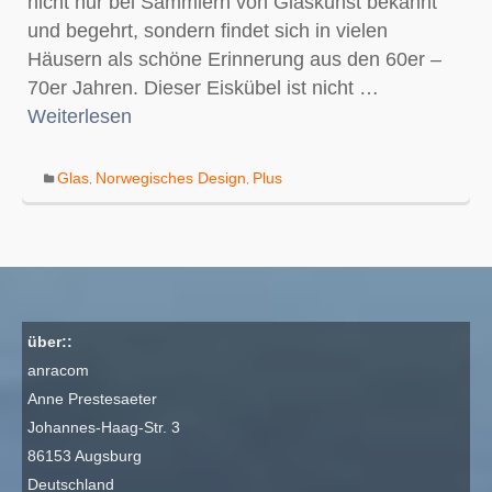
nicht nur bei Sammlern von Glaskunst bekannt
und begehrt, sondern findet sich in vielen
Häusern als schöne Erinnerung aus den 60er –
70er Jahren. Dieser Eiskübel ist nicht …
Weiterlesen
Glas
Norwegisches Design
Plus
,
,
über::
anracom
Anne Prestesaeter
Johannes-Haag-Str. 3
86153 Augsburg
Deutschland