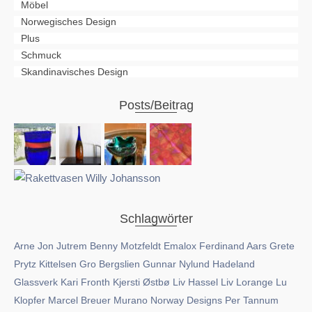
Möbel
Norwegisches Design
Plus
Schmuck
Skandinavisches Design
Posts/Beitrag
Schlagwörter
Arne Jon Jutrem
Benny Motzfeldt
Emalox
Ferdinand Aars
Grete
Prytz Kittelsen
Gro Bergslien
Gunnar Nylund
Hadeland
Glassverk
Kari Fronth
Kjersti Østbø
Liv Hassel
Liv Lorange
Lu
Klopfer
Marcel Breuer
Murano
Norway Designs
Per Tannum