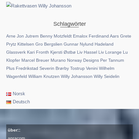
Schlagwörter
Arne Jon Jutrem
Benny Motzfeldt
Emalox
Ferdinand Aars
Grete
Prytz Kittelsen
Gro Bergslien
Gunnar Nylund
Hadeland
Glassverk
Kari Fronth
Kjersti Østbø
Liv Hassel
Liv Lorange
Lu
Klopfer
Marcel Breuer
Murano
Norway Designs
Per Tannum
Plus Fredrikstad
Severin Brørby
Tostrup
Venini
Wilhelm
Wagenfeld
William Knutzen
Willy Johansson
Willy Seidelin
Norsk
Deutsch
über::
anracom