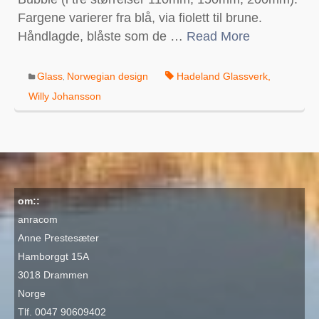
Fargene varierer fra blå, via fiolett til brune.
Håndlagde, blåste som de …
Read More
Glass
Norwegian design
Hadeland Glassverk
,
,
Willy Johansson
om::
anracom
Anne Prestesæter
Hamborggt 15A
3018 Drammen
Norge
Tlf. 0047 90609402