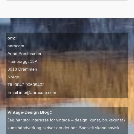
om::
anracom
Anne Prestesæter
Hamborggt 15A
3018 Drammen
Norge
Tlf. 0047 90609402
Email
info@anracom.com
Vintage-Design Blog::
Jeg har stor interesse for vintage – design, kunst, brukskunst /
kunsthåndverk og skriver om det her. Spesielt skandinavisk