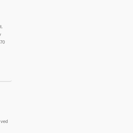
t.
v
 70
 ved