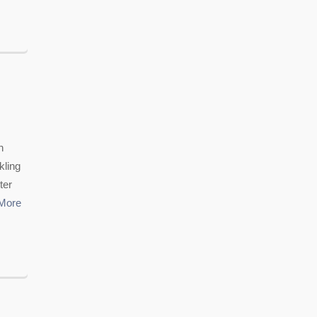
n
kling
ter
More