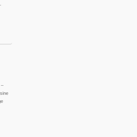
.
 –
 sine
ge