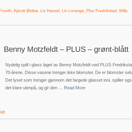
 Fronth
,
Kjersti Østbø
,
Liv Hassel
,
Liv Lorange
,
Plus Fredrikstad
,
Willy
Benny Motzfeldt – PLUS – grønt-blått
Nydelig spill i glass laget av Benny Motzfeldt ved PLUS Fredriksta
70-årene. Disse vasene trenger ikke blomster. De er blomster sel
Det lyset som trenger gjennom det fargede glasset inni, spiller ogs
det klare utenpå, og gir den …
Read More
ldt