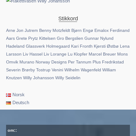
Stikkord
Arne Jon Jutrem
Benny Motzfeldt
Bjørn Engø
Emalox
Ferdinand
Aars
Grete Prytz Kittelsen
Gro Bergslien
Gunnar Nylund
Hadeland Glassverk
Holmegaard
Kari Fronth
Kjersti Østbø
Lena
Larsson
Liv Hassel
Liv Lorange
Lu Klopfer
Marcel Breuer
Mons
Omvik
Murano
Norway Designs
Per Tannum
Plus Fredrikstad
Severin Brørby
Tostrup
Venini
Wilhelm Wagenfeld
William
Knutzen
Willy Johansson
Willy Seidelin
Norsk
Deutsch
om::