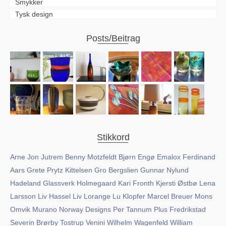
Smykker
Tysk design
Posts/Beitrag
Stikkord
Arne Jon Jutrem
Benny Motzfeldt
Bjørn Engø
Emalox
Ferdinand
Aars
Grete Prytz Kittelsen
Gro Bergslien
Gunnar Nylund
Hadeland Glassverk
Holmegaard
Kari Fronth
Kjersti Østbø
Lena
Larsson
Liv Hassel
Liv Lorange
Lu Klopfer
Marcel Breuer
Mons
Omvik
Murano
Norway Designs
Per Tannum
Plus Fredrikstad
Severin Brørby
Tostrup
Venini
Wilhelm Wagenfeld
William